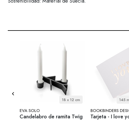
Sostenibilidad: Material de Suecia.
 Litro.
18 x 12 cm
145 
EVA SOLO
BOOKBINDERS DES
qui
Candelabro de ramita Twig
Tarjeta - I love