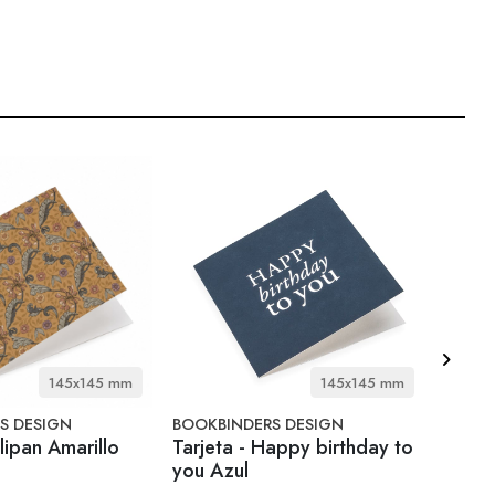
145x145 mm
145x145 mm
S DESIGN
BOOKBINDERS DESIGN
RIG TI
ulipan Amarillo
Tarjeta - Happy birthday to
Termo
you Azul