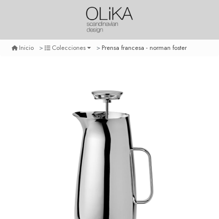
Prensa francesa - norman foster
Inicio
Colecciones