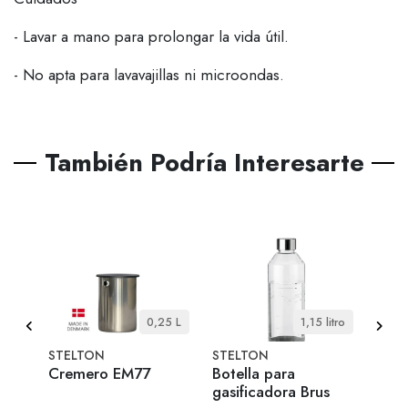
- Lavar a mano para prolongar la vida útil.
- No apta para lavavajillas ni microondas.
También Podría Interesarte
0,25 L
1,15 litro
STELTON
STELTON
EVA 
 +
Cremero EM77
Botella para
Ter
-
gasificadora Brus
inox