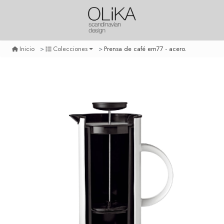
Prensa de café em77 - acero.
Inicio
Colecciones