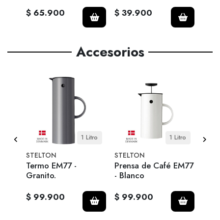
$ 65.900
$ 39.900
$ 1
Accesorios
itro
1 Litro
1 Litro
STELTON
STELTON
STE
Termo EM77 -
Prensa de Café EM77
Term
ido)
Granito.
- Blanco
$ 99.900
$ 99.900
$ 1