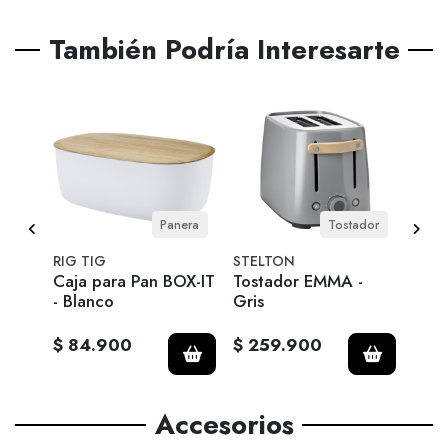
También Podría Interesarte
3 cm
Panera
Tostador
RIG TIG
STELTON
STE
 con
Caja para Pan BOX-IT
Tostador EMMA -
Term
- Blanco
Gris
$ 84.900
$ 259.900
$ 9
Accesorios