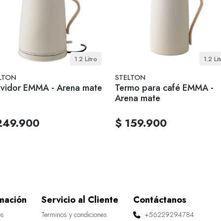
1.2 Litro
1.2 Li
LTON
STELTON
vidor EMMA - Arena mate
Termo para café EMMA -
Arena mate
249.900
$ 159.900
mación
Servicio al Cliente
Contáctanos
os
Terminos y condiciones
+56229294784