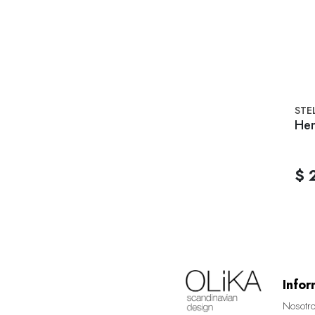
STE
Her
$ 
Infor
Nosotr