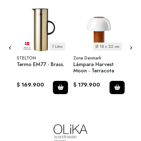
itro
1 Litro
Ø 18 x 22 cm
STELTON
Zone Denmark
EVA 
EMMA
Termo EM77 - Brass.
Lámpara Harvest
Ter
Moon - Terracota
inox
$ 169.900
$ 179.900
$ 1