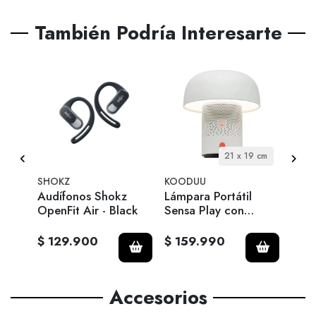
También Podría Interesarte
4 cm
21 x 19 cm
SHOKZ
KOODUU
KOO
Audífonos Shokz
Lámpara Portátil
Lámp
con
OpenFit Air - Black
Sensa Play con
Sens
range
Parlante JBL - Cloudy
Parl
White
$ 129.900
$ 159.990
$ 1
Accesorios