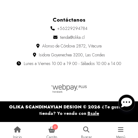
Contáctanos
+56229294784
tienda@olika.cl
Alonso de Córdova 2872, Vitacura
Isidora Goyenechea 3200, Las Condes
Lunes a Viernes 10:00 a 19:00 - Sábados 10:00 a 14:00
OLIKA SCANDINAVIAN DESIGN © 2026
¿Te gusta mi
tienda? Yo vendo con
Bsale
0
Inicio
Carrito
Buscar
Menú