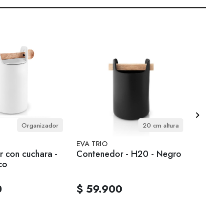
Organizador
20 cm altura
EVA TRIO
EVA T
 con cuchara -
Contenedor - H20 - Negro
Bowl 
co
0.1 L
0
$ 59.900
$ 19