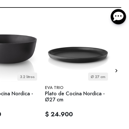
3.2 litros
Ø 27 cm
EVA TRIO
EVA T
cina Nordica -
Plato de Cocina Nordica -
Bande
Ø27 cm
Nórdi
0
$ 24.900
$ 1