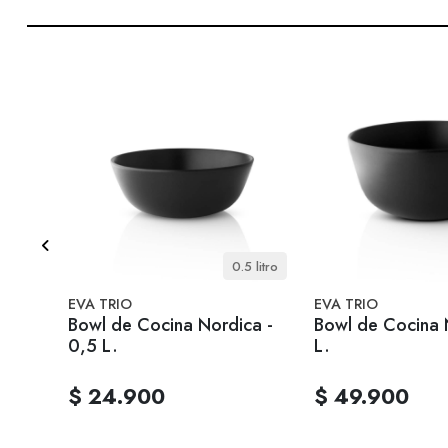
 6 cm
0.5 litro
EVA TRIO
EVA TRIO
na
Bowl de Cocina Nordica -
Bowl de Cocina 
0,5 L.
L.
$ 24.900
$ 49.900