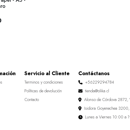
aro
0
mación
Servicio al Cliente
Contáctanos
os
Terminos y condiciones
+56229294784
Políticas de devolución
tienda@olika.cl
Contacto
Alonso de Córdova 2872, 
Isidora Goyenechea 3200,
Lunes a Viernes 10:00 a 