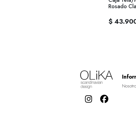
Rosado Cl
$ 43.90
Infor
Nosotr