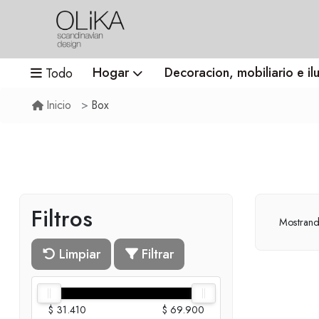
Hogar
Decoracion, mobiliario e il
Todo
Box
Inicio
Filtros
Mostran
Limpiar
Filtrar
$ 31.410
$ 69.900