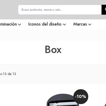
uminación
Iconos del diseño
Marcas
Box
do
13
de 13
-10%