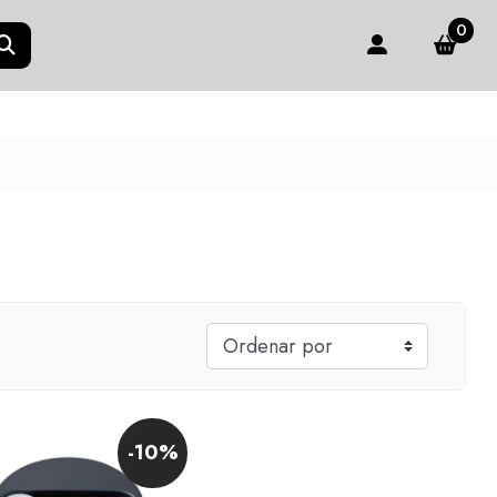
0
-10%