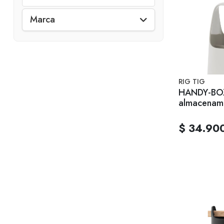
Marca
RIG TIG
HANDY-BOX
almacenami
Claro
$ 34.90