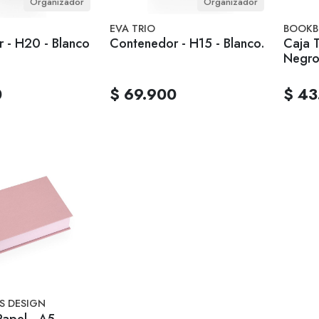
Organizador
Organizador
EVA TRIO
BOOKB
 - H20 - Blanco
Contenedor - H15 - Blanco.
Caja T
Negr
0
$ 69.900
$ 43
S DESIGN
apel - A5 -