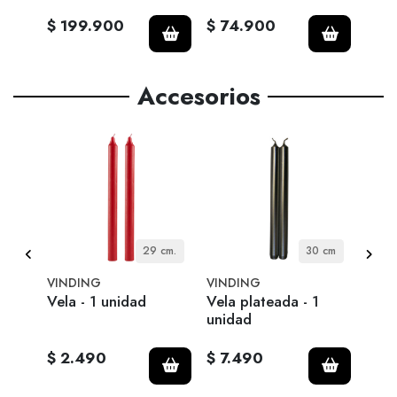
$ 199.900
$ 74.900
$ 1
Accesorios
 cm
29 cm.
30 cm
VINDING
VINDING
VIN
Vela - 1 unidad
Vela plateada - 1
Vela
unidad
unid
$ 2.490
$ 7.490
$ 7