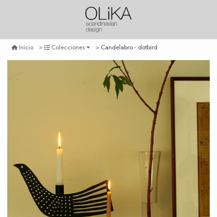
Candelabro - dotbird
Inicio
Colecciones