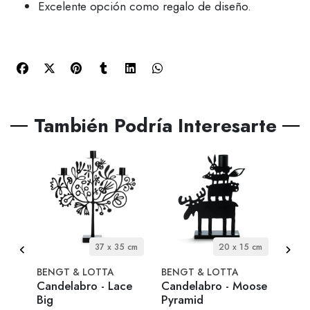
Excelente opción como regalo de diseño.
También Podría Interesarte
1 cm
37 x 35 cm
20 x 15 cm
BENGT & LOTTA
BENGT & LOTTA
BENG
ace
Candelabro - Lace
Candelabro - Moose
Cand
Big
Pyramid