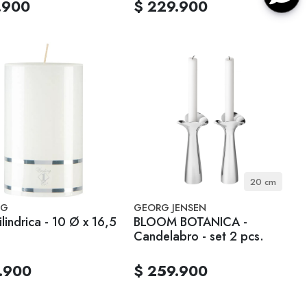
.900
$ 229.900
20 cm
NG
GEORG JENSEN
ilindrica - 10 Ø x 16,5
BLOOM BOTANICA -
Candelabro - set 2 pcs.
.900
$ 259.900