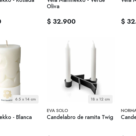
Oliva
0
$ 32.900
$ 32
6.5 x 14 cm
18 x 12 cm
EVA SOLO
NORMA
ekko - Blanca
Candelabro de ramita Twig
Cande