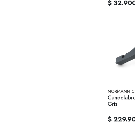
$ 32.90
NORMANN C
Candelabr
Gris
$ 229.9