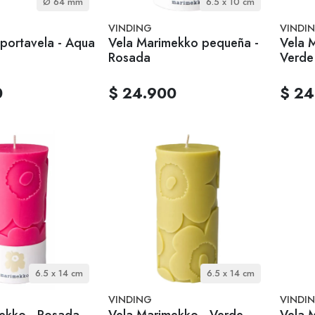
Ø 64 mm
6.5 x 10 cm
VINDING
VINDI
 portavela - Aqua
Vela Marimekko pequeña -
Vela 
Rosada
Verde
0
$ 24.900
$ 24
6.5 x 14 cm
6.5 x 14 cm
VINDING
VINDI
ekko - Rosada
Vela Marimekko - Verde
Vela 