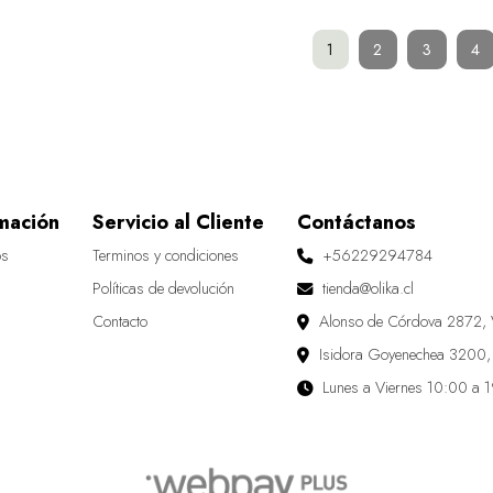
1
2
3
4
mación
Servicio al Cliente
Contáctanos
os
Terminos y condiciones
+56229294784
Políticas de devolución
tienda@olika.cl
Contacto
Alonso de Córdova 2872, 
Isidora Goyenechea 3200,
Lunes a Viernes 10:00 a 