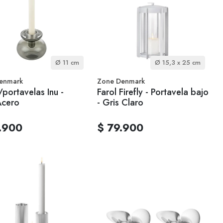
Ø 11 cm
Ø 15,3 x 25 cm
enmark
Zone Denmark
/portavelas Inu -
Farol Firefly - Portavela bajo
Acero
- Gris Claro
.900
$ 79.900