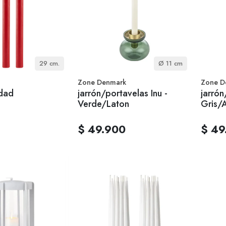
29 cm.
Ø 11 cm
Zone Denmark
Zone D
idad
jarrón/portavelas Inu -
jarrón
Verde/Laton
Gris/
$ 49.900
$ 49