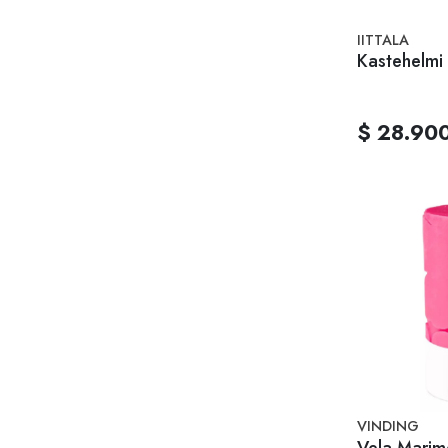
IITTALA
Kastehelmi
$ 28.90
VINDING
Vela Marim