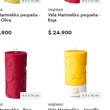
6.5 x 10 cm
6.5 x 10 cm
NG
VINDING
Marimekko pequeña -
Vela Marimekko pequeña -
 Oliva
Roja
.900
$ 24.900
6.5 x 14 cm
6.5 x 14 cm
NG
VINDING
Marimekko - Roja
Vela Marimekko - Amarilla