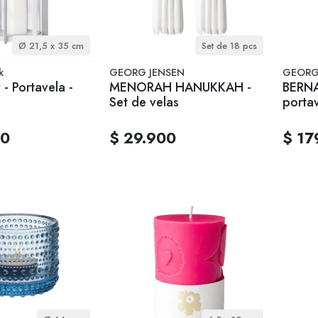
Ø 21,5 x 35 cm
Set de 18 pcs
k
GEORG JENSEN
GEORG
y - Portavela -
MENORAH HANUKKAH -
BERNA
Set de velas
porta
00
$ 29.900
$ 17