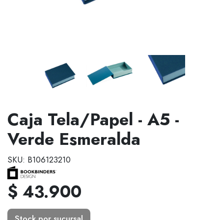
Caja Tela/Papel - A5 -
Verde Esmeralda
SKU: B106123210
$ 43.900
Stock por sucursal