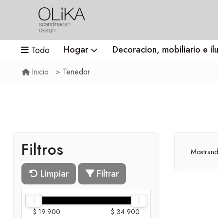
Hogar
Decoracion, mobiliario e il
Todo
Tenedor
Inicio
Filtros
Mostran
Limpiar
Filtrar
$ 19.900
$ 34.900