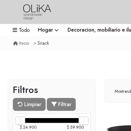
Hogar
Decoracion, mobiliario e il
Todo
Snack
Inicio
Filtros
Mostran
Limpiar
Filtrar
$ 24.900
$ 59.900