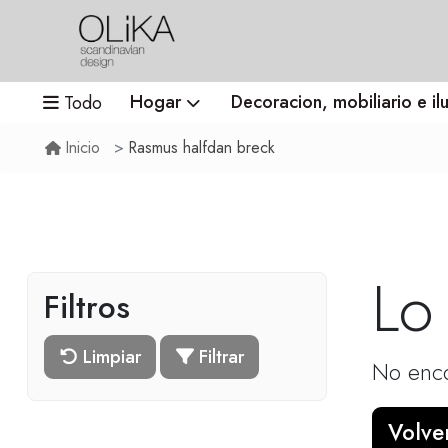
Hogar
Decoracion, mobiliario e il
Todo
Rasmus halfdan breck
Inicio
Lo
Filtros
Limpiar
Filtrar
No enco
Volver