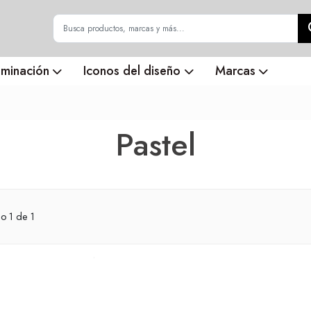
uminación
Iconos del diseño
Marcas
Pastel
do
1
de 1