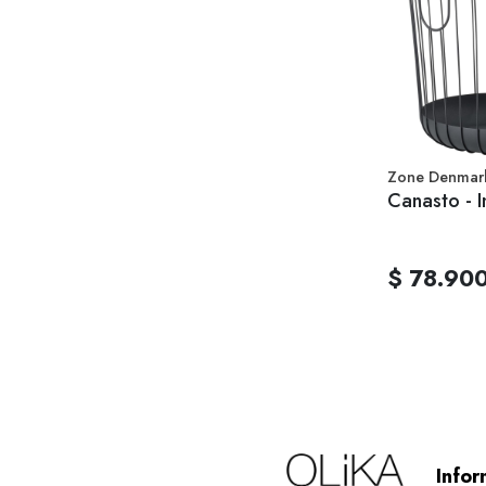
Zone Denmar
Canasto - I
$ 78.90
Infor