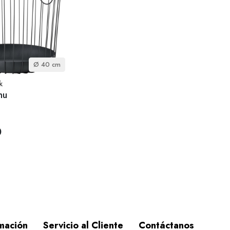
Ø 40 cm
k
nu
0
mación
Servicio al Cliente
Contáctanos