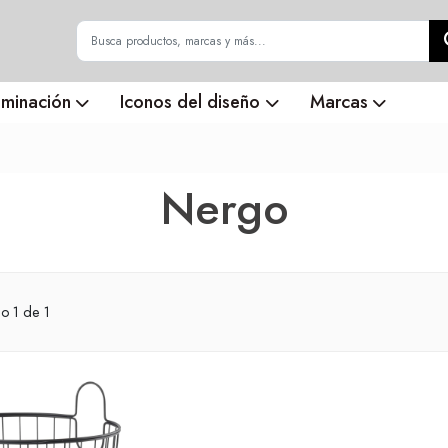
uminación
Iconos del diseño
Marcas
Nergo
do
1
de 1