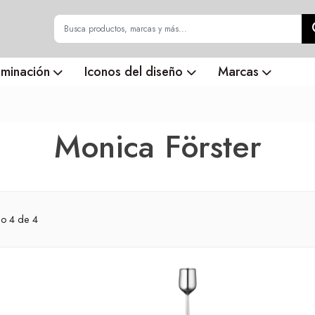
uminación
Iconos del diseño
Marcas
Monica Förster
do
4
de 4