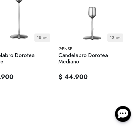
18 cm
12 cm
GENSE
labro Dorotea
Candelabro Dorotea
de
Mediano
.900
$ 44.900