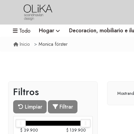
Hogar
Decoracion, mobiliario e il
Todo
Monica förster
Inicio
Filtros
Mostran
Limpiar
Filtrar
$ 39.900
$ 139.900