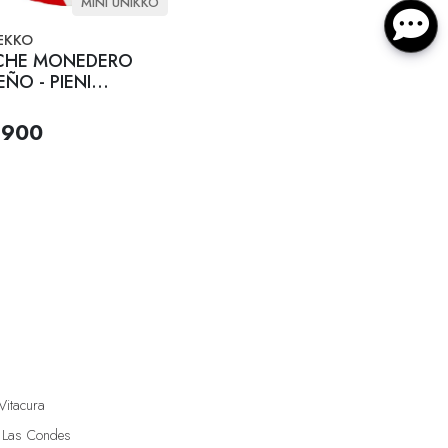
MINI UNIKKO
EKKO
CHE MONEDERO
ÑO - PIENI
RO - Rojo
.900
Vitacura
 Las Condes