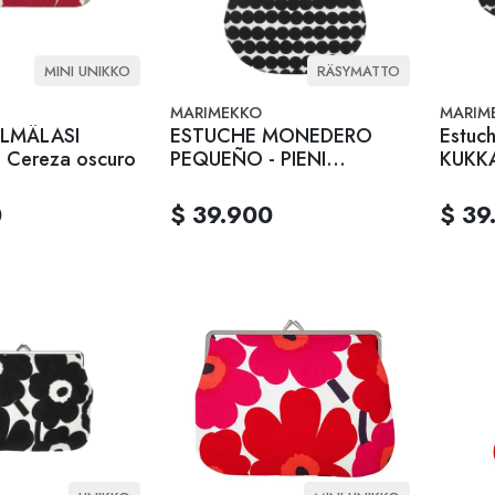
MINI UNIKKO
RÄSYMATTO
MARIMEKKO
MARIM
SILMÄLASI
ESTUCHE MONEDERO
Estuc
 Cereza oscuro
PEQUEÑO - PIENI
KUKKA
KUKKARO - Negro
0
$ 39.900
$ 39