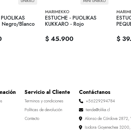
UNIKKO
MINI UNIKKO
MARIMEKKO
MARIM
 PUOLIKAS
ESTUCHE - PUOLIKAS
ESTU
 Negro/Blanco
KUKKARO - Rojo
PEQUE
KUKKA
0
$ 45.900
$ 39
mación
Servicio al Cliente
Contáctanos
os
Terminos y condiciones
+56229294784
Políticas de devolución
tienda@olika.cl
Contacto
Alonso de Córdova 2872, 
Isidora Goyenechea 3200,