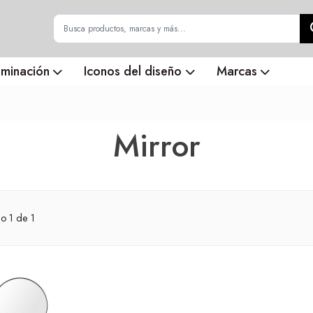
uminación
Iconos del diseño
Marcas
Mirror
do
1
de 1