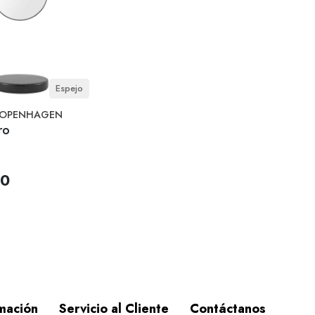
Espejo
OPENHAGEN
ro
00
mación
Servicio al Cliente
Contáctanos