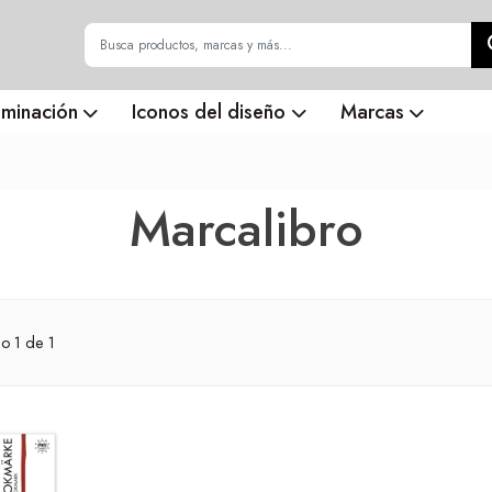
uminación
Iconos del diseño
Marcas
Marcalibro
do
1
de 1