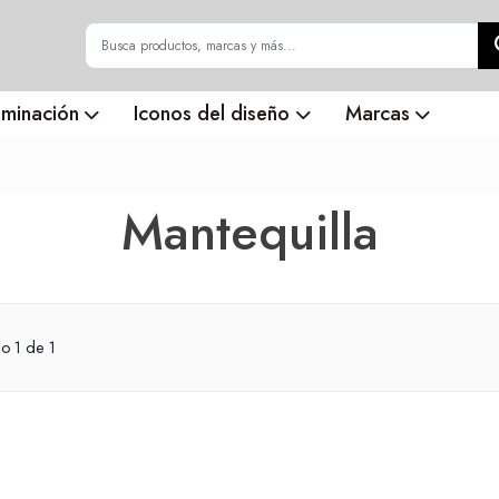
uminación
Iconos del diseño
Marcas
Mantequilla
do
1
de 1