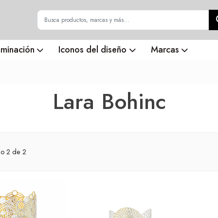
uminación
Iconos del diseño
Marcas
Lara Bohinc
do
2
de 2