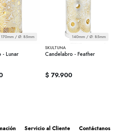
170mm / Ø: 85mm
140mm / Ø: 85mm
SKULTUNA
 - Lunar
Candelabro - Feather
0
$ 79.900
mación
Servicio al Cliente
Contáctanos