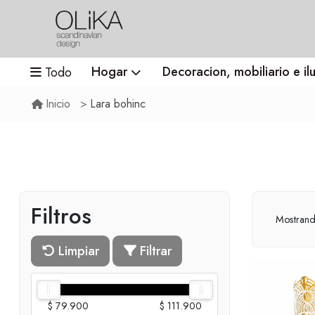
Hogar
Decoracion, mobiliario e il
Todo
Lara bohinc
Inicio
Filtros
Mostran
Limpiar
Filtrar
$ 79.900
$ 111.900