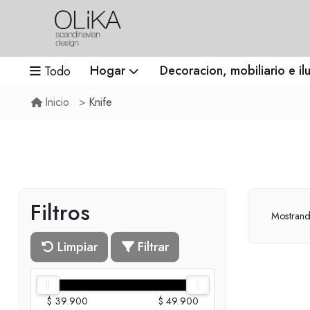
Hogar
Decoracion, mobiliario e il
Todo
Knife
Inicio
Filtros
Mostran
Limpiar
Filtrar
$ 39.900
$ 49.900