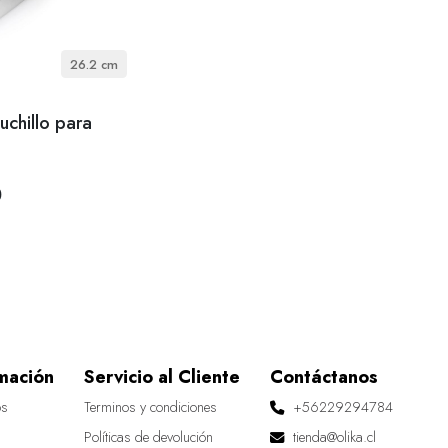
26.2 cm
uchillo para
0
mación
Servicio al Cliente
Contáctanos
os
Terminos y condiciones
+56229294784
Políticas de devolución
tienda@olika.cl