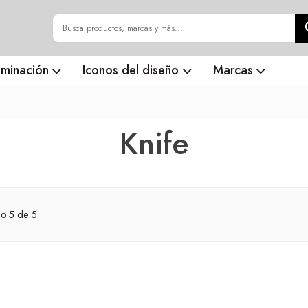
uminación
Iconos del diseño
Marcas
Knife
do
5
de 5