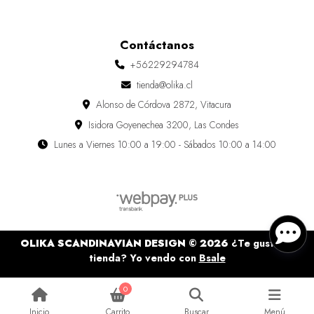
Contáctanos
+56229294784
tienda@olika.cl
Alonso de Córdova 2872, Vitacura
Isidora Goyenechea 3200, Las Condes
Lunes a Viernes 10:00 a 19:00 - Sábados 10:00 a 14:00
OLIKA SCANDINAVIAN DESIGN © 2026
¿Te gusta mi
tienda? Yo vendo con
Bsale
0
Inicio
Carrito
Buscar
Menú