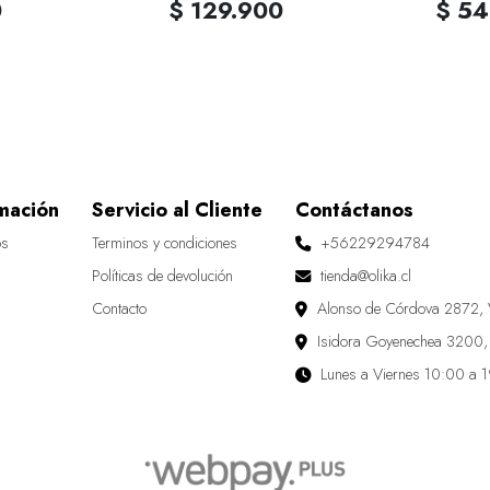
0
$ 129.900
$ 54
mación
Servicio al Cliente
Contáctanos
os
Terminos y condiciones
+56229294784
Políticas de devolución
tienda@olika.cl
Contacto
Alonso de Córdova 2872, 
Isidora Goyenechea 3200,
Lunes a Viernes 10:00 a 