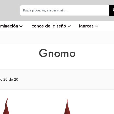
uminación
Iconos del diseño
Marcas
Gnomo
do
20
de 20