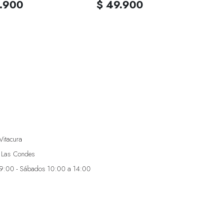
.900
$ 49.900
Vitacura
 Las Condes
19:00 - Sábados 10:00 a 14:00