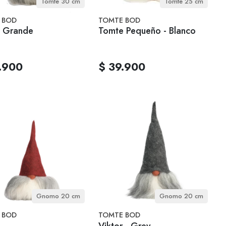
Tomte 30 cm
Tomte 25 cm
 BOD
TOMTE BOD
 Grande
Tomte Pequeño - Blanco
.900
$ 39.900
Gnomo 20 cm
Gnomo 20 cm
 BOD
TOMTE BOD
Viktor - Grey