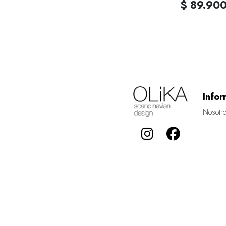
$ 89.90
Infor
Nosotr