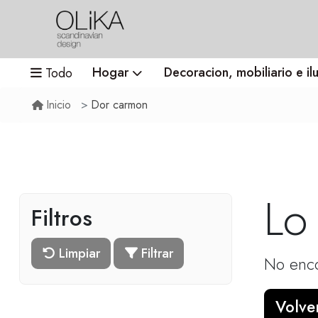
Hogar
Decoracion, mobiliario e il
Todo
Dor carmon
Inicio
Lo
Filtros
Limpiar
Filtrar
No enco
Volver