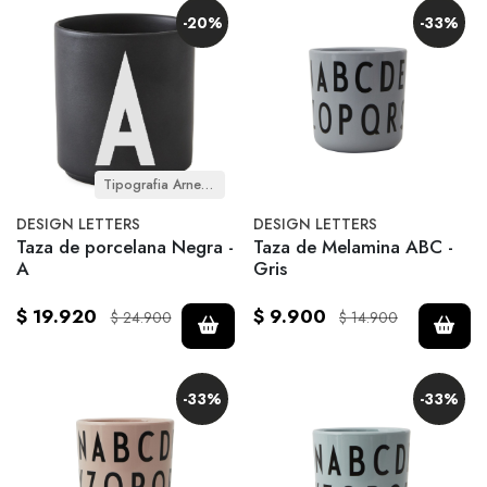
-20%
-33%
Tipografia Arne Jacobsen
DESIGN LETTERS
DESIGN LETTERS
Taza de porcelana Negra -
Taza de Melamina ABC -
A
Gris
$ 19.920
$ 9.900
$ 24.900
$ 14.900
-33%
-33%