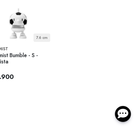
7.6 cm
MIST
ist Bumble - S -
ista
.900