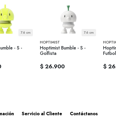
7.6 cm
7.6 cm
HOPTIMIST
HOPTI
umble - S -
Hoptimist Bumble - S -
Hoptim
Golfista
Futbol
0
$ 26.900
$ 26
mación
Servicio al Cliente
Contáctanos