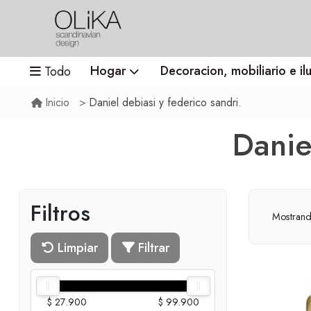
Hogar
Decoracion, mobiliario e il
Todo
Daniel debiasi y federico sandri.
Inicio
Danie
Filtros
Mostran
Limpiar
Filtrar
$ 27.900
$ 99.900