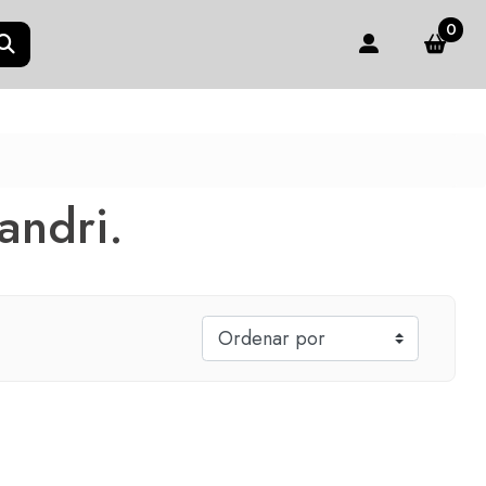
0
andri.