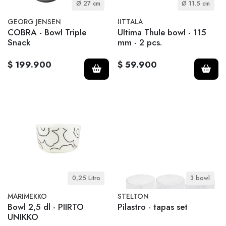
Ø 27 cm
Ø 11.5 cm
GEORG JENSEN
IITTALA
COBRA - Bowl Triple
Ultima Thule bowl - 115
Snack
mm - 2 pcs.
$ 199.900
$ 59.900
0,25 Litro
3 bowl
MARIMEKKO
STELTON
Bowl 2,5 dl - PIIRTO
Pilastro - tapas set
UNIKKO