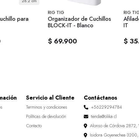
26.2 cm
RIG TIG
RIG TI
uchillo para
Organizador de Cuchillos
Afilad
BLOCK-IT - Blanco
IT
0
$ 69.900
$ 35
mación
Servicio al Cliente
Contáctanos
os
Terminos y condiciones
+56229294784
Políticas de devolución
tienda@olika.cl
Contacto
Alonso de Córdova 2872, 
Isidora Goyenechea 3200,