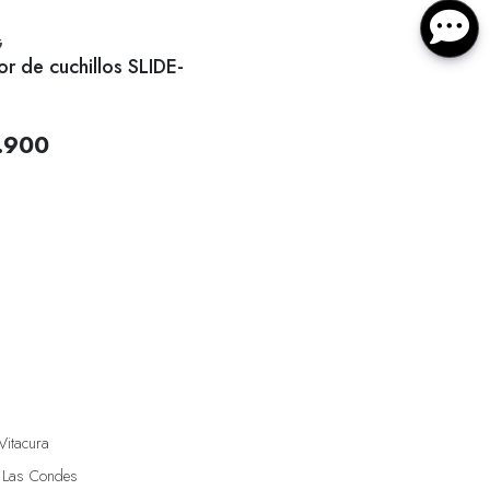
G
or de cuchillos SLIDE-
.900
Vitacura
 Las Condes