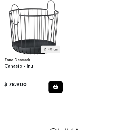
Ø 40 cm
Zone Denmark
Canasto - Inu
$ 78.900