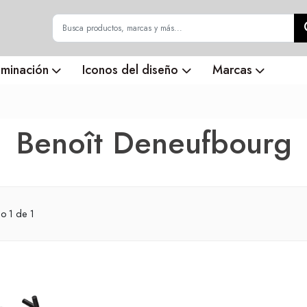
uminación
Iconos del diseño
Marcas
Benoît Deneufbourg
do
1
de 1