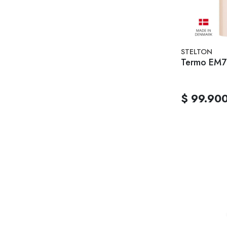
STELTON
Termo EM77
$ 99.90