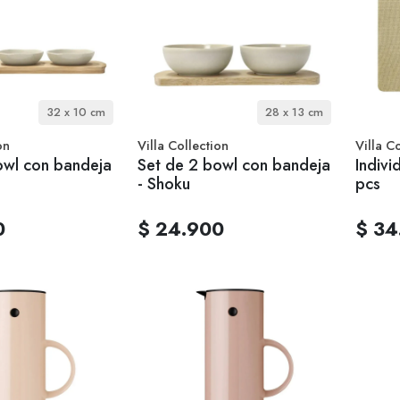
32 x 10 cm
28 x 13 cm
on
Villa Collection
Villa C
owl con bandeja
Set de 2 bowl con bandeja
Indivi
- Shoku
pcs
0
$ 24.900
$ 34