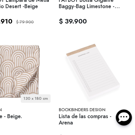
io Desert -Beige
Baggy-Bag Limestone -
Beige
.910
$ 39.900
$ 79.900
130 x 180 cm
N
BOOKBINDERS DESIGN
 - Beige.
Lista de las compras -
Arena