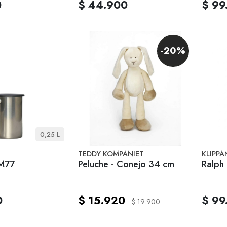
0
$ 44.900
$ 99
-20%
0,25 L
TEDDY KOMPANIET
KLIPPA
M77
Peluche - Conejo 34 cm
Ralph
0
$ 15.920
$ 99
$ 19.900