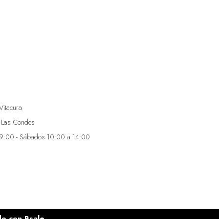
Vitacura
 Las Condes
19:00 - Sábados 10:00 a 14:00
do con
Bsale