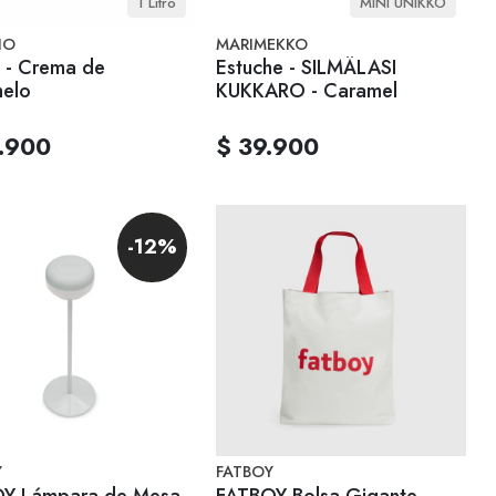
1 Litro
MINI UNIKKO
IO
MARIMEKKO
 - Crema de
Estuche - SILMÄLASI
elo
KUKKARO - Caramel
.900
$ 39.900
-12%
Y
FATBOY
Y Lámpara de Mesa
FATBOY Bolsa Gigante