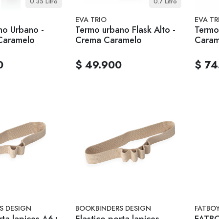
0.35 Litro
0.7 Litro
EVA TRIO
EVA TR
no Urbano -
Termo urbano Flask Alto -
Termo
Caramelo
Crema Caramelo
Caram
0
$ 49.900
$ 74
S DESIGN
BOOKBINDERS DESIGN
FATBO
rta lapices A6+ -
Elastico porta lapices -
FATBO