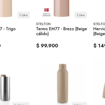
1 Litro
1 Litro
STELTON
STELT
 - Trigo
Termo EM77 - Brezo (Beige
Hervi
cálido)
(Beige
0
$ 99.900
$ 14