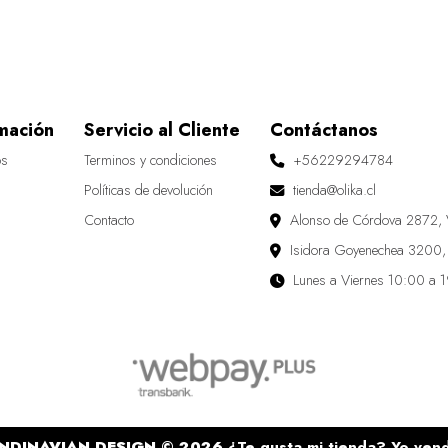
mación
Servicio al Cliente
Contáctanos
os
Terminos y condiciones
+56229294784
Políticas de devolución
tienda@olika.cl
Contacto
Alonso de Córdova 2872, 
Isidora Goyenechea 3200,
Lunes a Viernes 10:00 a 
NDINAVIAN DESIGN © 2026
¿Te gusta mi tienda? Yo ven