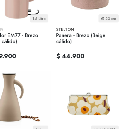
1.5 Litro
Ø 23 cm
ON
STELTON
dor EM77 - Brezo
Panera - Brezo (Beige
 cálido)
cálido)
9.900
$ 44.900