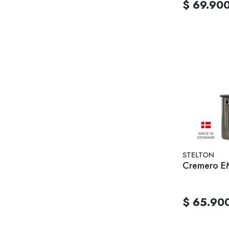
$ 69.90
STELTON
Cremero E
$ 65.90