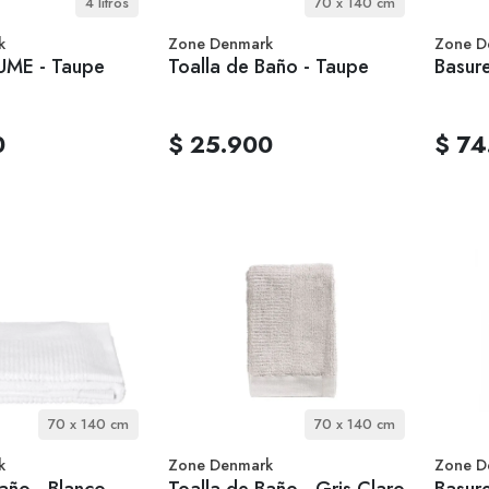
4 litros
70 x 140 cm
k
Zone Denmark
Zone D
 UME - Taupe
Toalla de Baño - Taupe
Basure
0
$ 25.900
$ 74
70 x 140 cm
70 x 140 cm
k
Zone Denmark
Zone D
año - Blanco
Toalla de Baño - Gris Claro
Basur