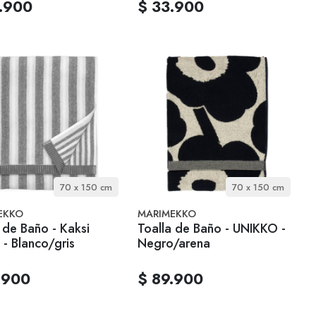
.900
$ 33.900
70 x 150 cm
70 x 150 cm
EKKO
MARIMEKKO
 de Baño - Kaksi
Toalla de Baño - UNIKKO -
 - Blanco/gris
Negro/arena
.900
$ 89.900