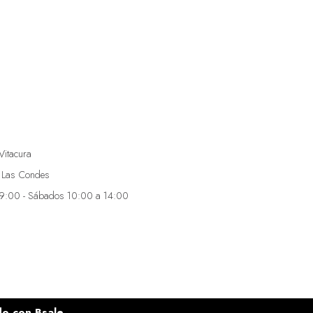
Vitacura
 Las Condes
19:00 - Sábados 10:00 a 14:00
do con
Bsale