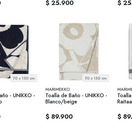
0
$ 25.900
$ 25
70 x 150 cm
70 x 150 cm
MARIMEKKO
MARIM
Baño - UNIKKO -
Toalla de Baño - UNIKKO -
Toalla
o
Blanco/beige
Raitaa
0
$ 89.900
$ 89