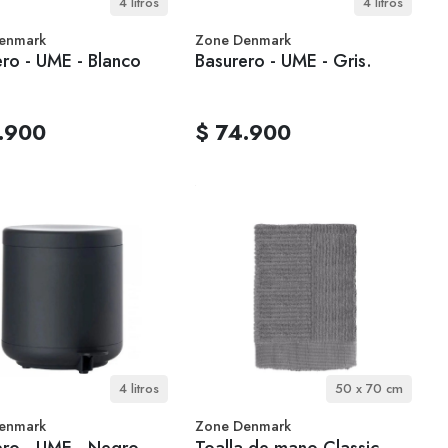
4 litros
4 litros
enmark
Zone Denmark
ro - UME - Blanco
Basurero - UME - Gris.
.900
$ 74.900
4 litros
50 x 70 cm
enmark
Zone Denmark
ero - UME - Negro
Toalla de mano Classic -