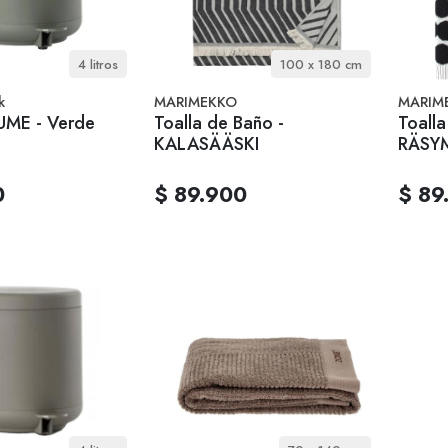
4 litros
100 x 180 cm
k
MARIMEKKO
MARIM
 UME - Verde
Toalla de Baño -
Toalla
KALASÄÄSKI
RÄSY
0
$ 89.900
$ 89