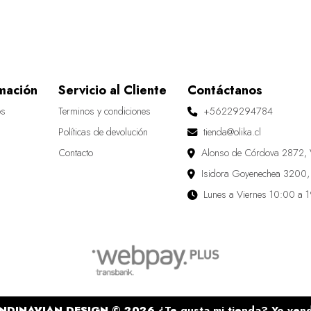
mación
Servicio al Cliente
Contáctanos
os
Terminos y condiciones
+56229294784
Políticas de devolución
tienda@olika.cl
Contacto
Alonso de Córdova 2872, 
Isidora Goyenechea 3200,
Lunes a Viernes 10:00 a 
NDINAVIAN DESIGN © 2026
¿Te gusta mi tienda? Yo ven