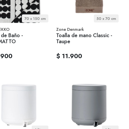
70 x 150 cm
50 x 70 cm
EKKO
Zone Denmark
 de Baño -
Toalla de mano Classic -
MATTO
Taupe
.900
$ 11.900