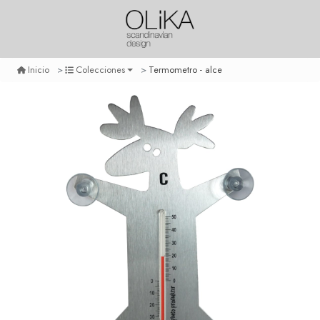
Termometro - alce
Inicio
Colecciones