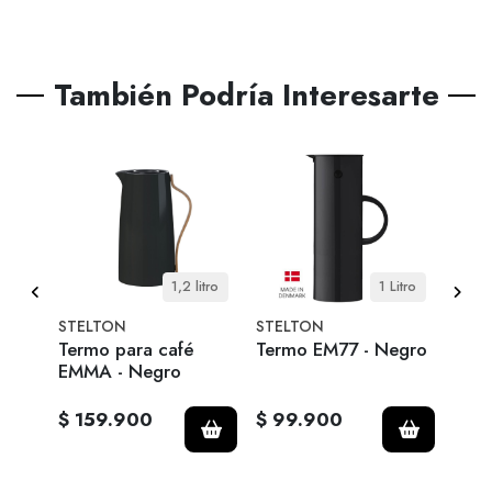
También Podría Interesarte
itro
1,2 litro
1 Litro
STELTON
STELTON
EVA 
n
Termo para café
Termo EM77 - Negro
Tete
EMMA - Negro
$ 159.900
$ 99.900
$ 1