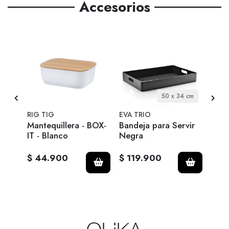
Accesorios
itro
50 x 34 cm
RIG TIG
EVA TRIO
EVA 
gro
Mantequillera - BOX-
Bandeja para Servir
Term
IT - Blanco
Negra
$ 44.900
$ 119.900
$ 7