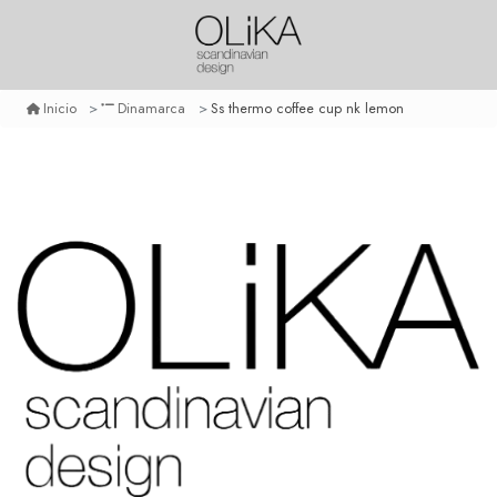
Ss thermo coffee cup nk lemon
Inicio
Dinamarca