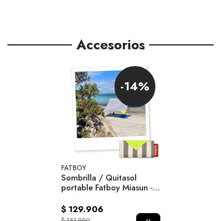
Accesorios
-14%
FATBOY
Sombrilla / Quitasol
portable Fatboy Miasun -
Biarritz
$ 129.906
$ 151.990