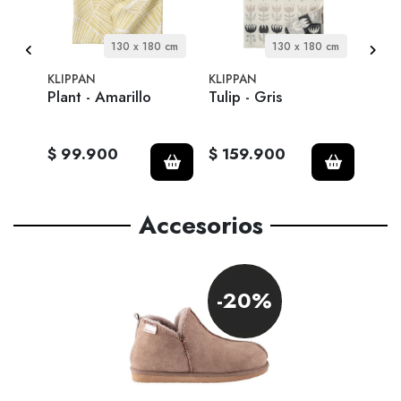
 cm
130 x 180 cm
130 x 180 cm
KLIPPAN
KLIPPAN
BENG
 -
Plant - Amarillo
Tulip - Gris
Band
ARS
SHE
$ 99.900
$ 159.900
$ 5
Accesorios
-20%