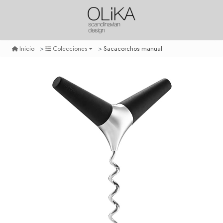
Sacacorchos manual
Inicio
Colecciones