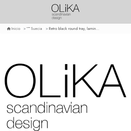
Retro black round tray, laminated birch wood betula pendula
Inicio
Suecia