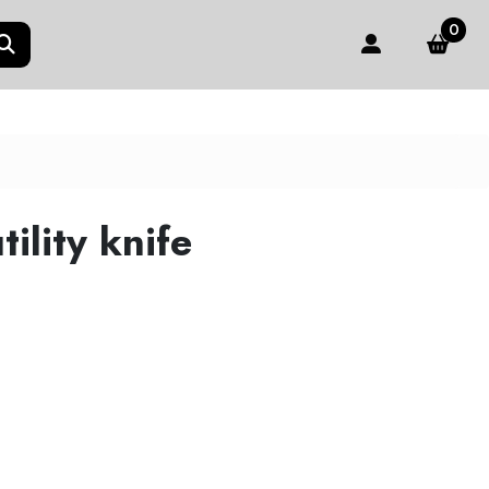
0
ility knife