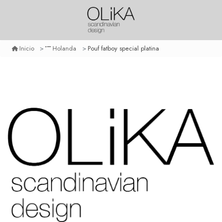
Pouf fatboy special platina
Inicio
Holanda