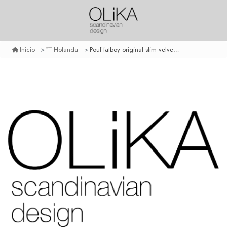
Pouf fatboy original slim velvet - emerald green
Inicio
Holanda