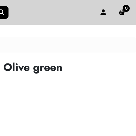
0
 Olive green