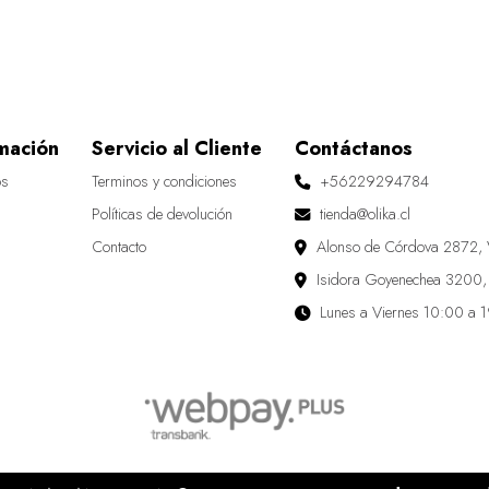
mación
Servicio al Cliente
Contáctanos
os
Terminos y condiciones
+56229294784
Políticas de devolución
tienda@olika.cl
Contacto
Alonso de Córdova 2872, 
Isidora Goyenechea 3200,
Lunes a Viernes 10:00 a 