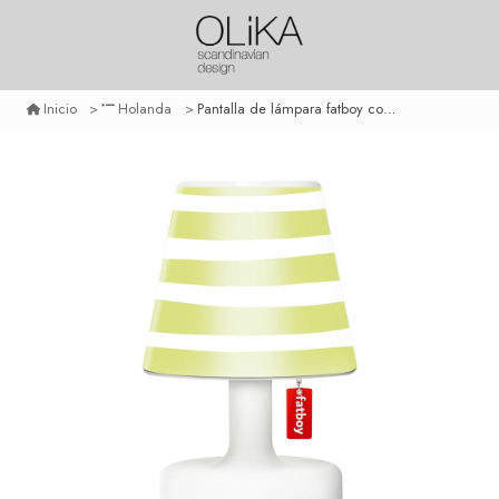
Pantalla de lámpara fatboy cooper cappie - mr green
Inicio
Holanda