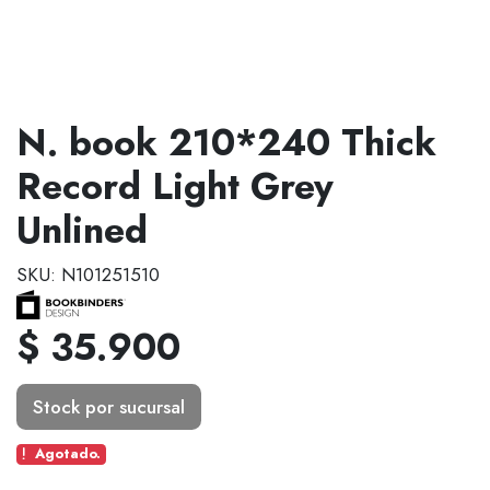
N. book 210*240 Thick
Record Light Grey
Unlined
SKU: N101251510
$ 35.900
Stock por sucursal
Agotado.