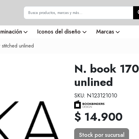
uminación
Iconos del diseño
Marcas
stitched unlined
N. book 170
unlined
SKU: N123121010
$ 14.900
Stock por sucursal